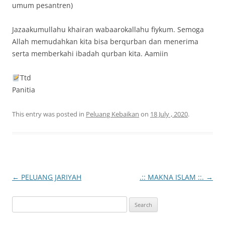
umum pesantren)
Jazaakumullahu khairan wabaarokallahu fiykum. Semoga
Allah memudahkan kita bisa berqurban dan menerima
serta memberkahi ibadah qurban kita. Aamiin
Ttd
Panitia
This entry was posted in
Peluang Kebaikan
on
18 July , 2020
.
Post
←
PELUANG JARIYAH
.:: MAKNA ISLAM ::.
→
navigation
S
e