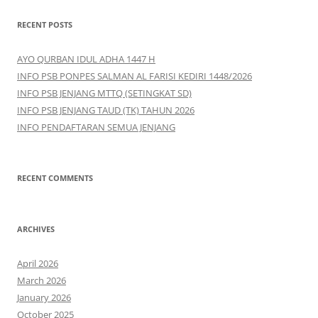
a
r
RECENT POSTS
c
h
AYO QURBAN IDUL ADHA 1447 H
f
INFO PSB PONPES SALMAN AL FARISI KEDIRI 1448/2026
o
INFO PSB JENJANG MTTQ (SETINGKAT SD)
r
INFO PSB JENJANG TAUD (TK) TAHUN 2026
:
INFO PENDAFTARAN SEMUA JENJANG
RECENT COMMENTS
ARCHIVES
April 2026
March 2026
January 2026
October 2025