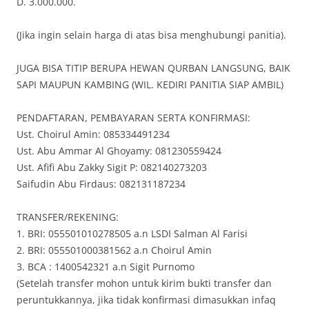
D. 3.000.000.
(Jika ingin selain harga di atas bisa menghubungi panitia).
JUGA BISA TITIP BERUPA HEWAN QURBAN LANGSUNG, BAIK
SAPI MAUPUN KAMBING (WIL. KEDIRI PANITIA SIAP AMBIL)
PENDAFTARAN, PEMBAYARAN SERTA KONFIRMASI:
Ust. Choirul Amin: 085334491234
Ust. Abu Ammar Al Ghoyamy: 081230559424
Ust. Afifi Abu Zakky Sigit P: 082140273203
Saifudin Abu Firdaus: 082131187234
TRANSFER/REKENING:
1. BRI: 055501010278505 a.n LSDI Salman Al Farisi
2. BRI: 055501000381562 a.n Choirul Amin
3. BCA : 1400542321 a.n Sigit Purnomo
(Setelah transfer mohon untuk kirim bukti transfer dan
peruntukkannya, jika tidak konfirmasi dimasukkan infaq