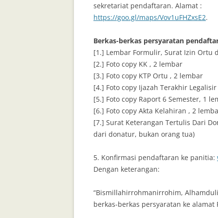
sekretariat pendaftaran. Alamat :
https://goo.gl/maps/Vov1uFHZxsE2
.
Berkas-berkas persyaratan pendafta
[1.] Lembar Formulir, Surat Izin Ortu 
[2.] Foto copy KK , 2 lembar
[3.] Foto copy KTP Ortu , 2 lembar
[4.] Foto copy Ijazah Terakhir Legalisir
[5.] Foto copy Raport 6 Semester, 1 
[6.] Foto copy Akta Kelahiran , 2 lemb
[7.] Surat Keterangan Tertulis Dari D
dari donatur, bukan orang tua)
5. Konfirmasi pendaftaran ke panitia:
Dengan keterangan:
“Bismillahirrohmanirrohim, Alhamduli
berkas-berkas persyaratan ke alamat 