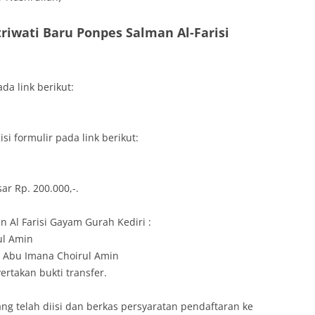
riwati Baru Ponpes Salman Al-Farisi
da link berikut:
 formulir pada link berikut:
r Rp. 200.000,-.
 Al Farisi Gayam Gurah Kediri :
ul Amin
t. Abu Imana Choirul Amin
takan bukti transfer.
g telah diisi dan berkas persyaratan pendaftaran ke