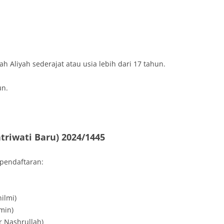
 Aliyah sederajat atau usia lebih dari 17 tahun.
un.
triwati Baru) 2024/1445
 pendaftaran:
hilmi)
min)
r Nashrullah)