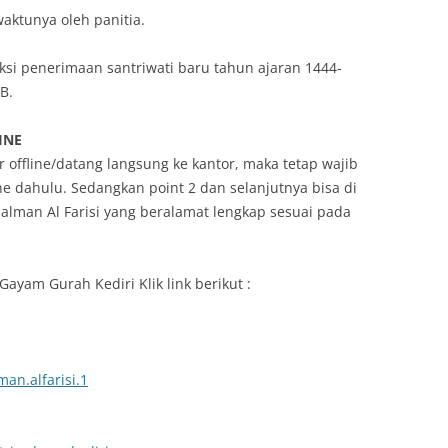
waktunya oleh panitia.
i penerimaan santriwati baru tahun ajaran 1444-
B.
INE
r offline/datang langsung ke kantor, maka tetap wajib
ne dahulu. Sedangkan point 2 dan selanjutnya bisa di
Salman Al Farisi yang beralamat lengkap sesuai pada
 Gayam Gurah Kediri Klik link berikut :
an.alfarisi.1