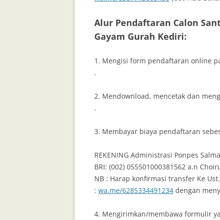
Alur Pendaftaran Calon Sant
Gayam Gurah Kediri:
1. Mengisi form pendaftaran online pa
.
2. Mendownload, mencetak dan mengisi
.
3. Membayar biaya pendaftaran sebesa
REKENING Administrasi Ponpes Salman
BRI: (002) 055501000381562 a.n Choir
NB : Harap konfirmasi transfer Ke Us
:
wa.me/6285334491234
dengan menyer
4. Mengirimkan/membawa formulir yan