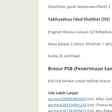
Difasilitasi ijazah kesetaraan/PAKET C
Takhasshus I’dad Sholihat (TIS)
Program khusus lulusan SLTA/Madrasah
Masa belajar 2 tahun, Khidmah 1 tah
Kuota 20 santriwati
Brosur PSB (Penerimaan San
Klik link berikut untuk melihat brosur
Info Lebih Lanjut:
wa.me/6285853803010
(Ust. Affan Zul
wa.me/6285334491234
(Ust. Choirul A
wa.me/6387743605450
(Ust. Abu Baka