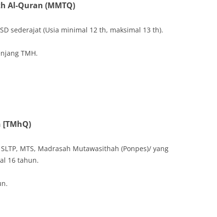
h Al-Quran (MMTQ)
SD sederajat (Usia minimal 12 th, maksimal 13 th).
jenjang TMH.
n [TMhQ)
 SLTP, MTS, Madrasah Mutawasithah (Ponpes)/ yang
mal 16 tahun.
un.