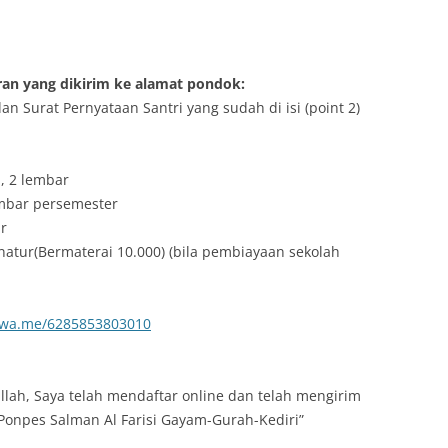
ran yang dikirim ke alamat pondok:
dan Surat Pernyataan Santri yang sudah di isi (point 2)
 , 2 lembar
lembar persemester
ar
onatur(Bermaterai 10.000) (bila pembiayaan sekolah
wa.me/6285853803010
llah, Saya telah mendaftar online dan telah mengirim
Ponpes Salman Al Farisi Gayam-Gurah-Kediri”