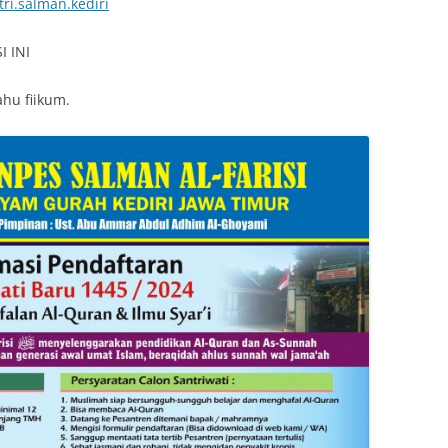
ri.salman.kediri
 INI
hu fiikum.