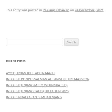
This entry was posted in
Peluang Kebaikan
on
24 December , 2021
.
S
e
a
r
RECENT POSTS
c
h
AYO QURBAN IDUL ADHA 1447 H
f
INFO PSB PONPES SALMAN AL FARISI KEDIRI 1448/2026
o
INFO PSB JENJANG MTTQ (SETINGKAT SD)
r
INFO PSB JENJANG TAUD (TK) TAHUN 2026
:
INFO PENDAFTARAN SEMUA JENJANG