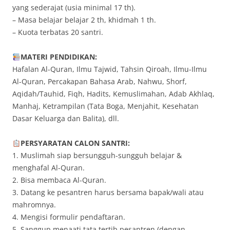
yang sederajat (usia minimal 17 th).
– Masa belajar belajar 2 th, khidmah 1 th.
– Kuota terbatas 20 santri.
MATERI PENDIDIKAN:
Hafalan Al-Quran, Ilmu Tajwid, Tahsin Qiroah, Ilmu-Ilmu
Al-Quran, Percakapan Bahasa Arab, Nahwu, Shorf,
Aqidah/Tauhid, Fiqh, Hadits, Kemuslimahan, Adab Akhlaq,
Manhaj, Ketrampilan (Tata Boga, Menjahit, Kesehatan
Dasar Keluarga dan Balita), dll.
PERSYARATAN CALON SANTRI:
1. Muslimah siap bersungguh-sungguh belajar &
menghafal Al-Quran.
2. Bisa membaca Al-Quran.
3. Datang ke pesantren harus bersama bapak/wali atau
mahromnya.
4. Mengisi formulir pendaftaran.
5. Sanggup menaati tata tertib pesantren (dengan