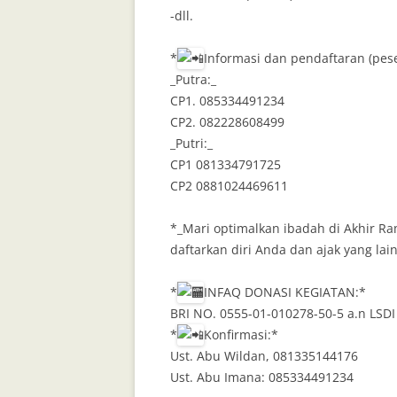
-dll.
*
Informasi dan pendaftaran (pes
_Putra:_
CP1. 085334491234
CP2. 082228608499
_Putri:_
CP1 081334791725
CP2 0881024469611
*_Mari optimalkan ibadah di Akhir R
daftarkan diri Anda dan ajak yang lain
*
INFAQ DONASI KEGIATAN:*
BRI NO. 0555-01-010278-50-5 a.n LSD
*
Konfirmasi:*
Ust. Abu Wildan, 081335144176
Ust. Abu Imana: 085334491234