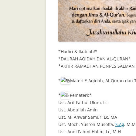
*Hadiri & Ikutilah!*
*DAURAH AQIDAH DAN AL-QURAN*
*AKHIR RAMADHAN PONPES SALMAN AL
*
Materi:* Aqidah, Al-Quran dan 
*
Pemateri:*
Ust. Arif Fathul Ulum, Lc
Ust. Abdullah Amin
Ust. M. Anwar Samuri Lc. MA
Ust. Moch. Yusron Musoffa,
S.Ag
, M.M
Ust. Andi Fahmi Halim, Lc, M.H