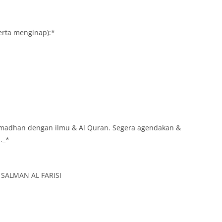
erta menginap):*
amadhan dengan ilmu & Al Quran. Segera agendakan &
._*
I SALMAN AL FARISI