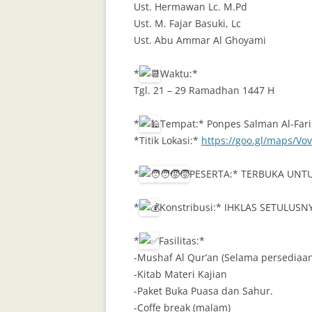
Ust. Hermawan Lc. M.Pd
Ust. M. Fajar Basuki, Lc
Ust. Abu Ammar Al Ghoyami
*
Waktu:*
Tgl. 21 – 29 Ramadhan 1447 H
*
Tempat:* Ponpes Salman Al-Fari
*Titik Lokasi:*
https://goo.gl/maps/Vo
*
PESERTA:* TERBUKA UNT
*
Konstribusi:* IHKLAS SETULUSN
*
Fasilitas:*
-Mushaf Al Qur’an (Selama persediaan
-Kitab Materi Kajian
-Paket Buka Puasa dan Sahur.
-Coffe break (malam)