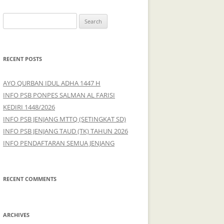
S
e
a
r
RECENT POSTS
c
h
AYO QURBAN IDUL ADHA 1447 H
f
INFO PSB PONPES SALMAN AL FARISI
o
KEDIRI 1448/2026
r
INFO PSB JENJANG MTTQ (SETINGKAT SD)
:
INFO PSB JENJANG TAUD (TK) TAHUN 2026
INFO PENDAFTARAN SEMUA JENJANG
RECENT COMMENTS
ARCHIVES