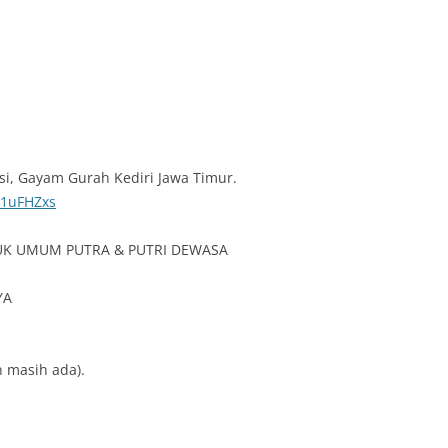
si, Gayam Gurah Kediri Jawa Timur.
v1uFHZxs
UK UMUM PUTRA & PUTRI DEWASA
YA
 masih ada).