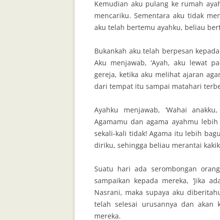
Kemudian aku pulang ke rumah ayah
mencariku. Sementara aku tidak men
aku telah bertemu ayahku, beliau ber
Bukankah aku telah berpesan kepada
Aku menjawab, ‘Ayah, aku lewat 
gereja, ketika aku melihat ajaran ag
dari tempat itu sampai matahari terb
Ayahku menjawab, ‘Wahai anakku,
Agamamu dan agama ayahmu lebih ba
sekali-kali tidak! Agama itu lebih b
diriku, sehingga beliau merantai kak
Suatu hari ada serombongan oran
sampaikan kepada mereka, ‘Jika ad
Nasrani, maka supaya aku diberitah
telah selesai urusannya dan akan 
mereka.