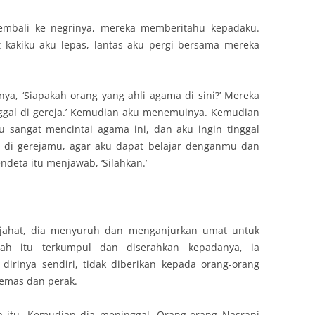
embali ke negrinya, mereka memberitahu kepadaku.
 kakiku aku lepas, lantas aku pergi bersama mereka
nya, ‘Siapakah orang yang ahli agama di sini?’ Mereka
nggal di gereja.’ Kemudian aku menemuinya. Kemudian
u sangat mencintai agama ini, dan aku ingin tinggal
i gerejamu, agar aku dapat belajar denganmu dan
eta itu menjawab, ‘Silahkan.’
 jahat, dia menyuruh dan menganjurkan umat untuk
ah itu terkumpul dan diserahkan kepadanya, ia
irinya sendiri, tidak diberikan kepada orang-orang
 emas dan perak.
a itu. Kemudian dia meninggal. Orang-orang Nasrani