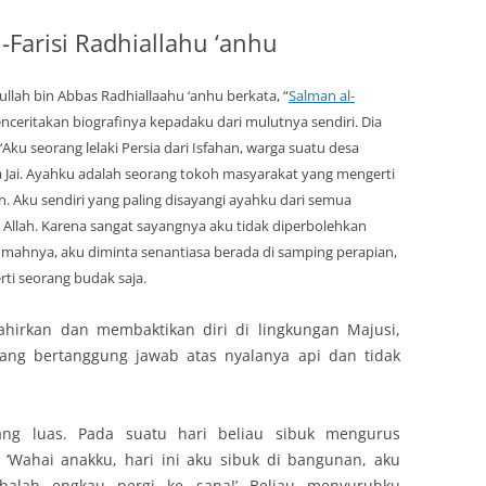
-Farisi Radhiallahu ‘anhu
ullah bin Abbas Radhiallaahu ‘anhu berkata, “
Salman al-
ceritakan biografinya kepadaku dari mulutnya sendiri. Dia
 ‘Aku seorang lelaki Persia dari Isfahan, warga suatu desa
Jai. Ayahku adalah seorang tokoh masyarakat yang mengerti
n. Aku sendiri yang paling disayangi ayahku dari semua
Allah. Karena sangat sayangnya aku tidak diperbolehkan
umahnya, aku diminta senantiasa berada di samping perapian,
rti seorang budak saja.
ahirkan dan membaktikan diri di lingkungan Majusi,
yang bertanggung jawab atas nyalanya api dan tidak
ang luas. Pada suatu hari beliau sibuk mengurus
 ‘Wahai anakku, hari ini aku sibuk di bangunan, aku
balah engkau pergi ke sana!’ Beliau menyuruhku