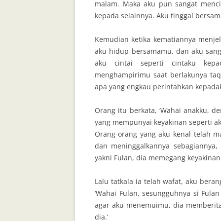
malam. Maka aku pun sangat mencin
kepada selainnya. Aku tinggal bersa
Kemudian ketika kematiannya menjela
aku hidup bersamamu, dan aku sang
aku cintai seperti cintaku kep
menghampirimu saat berlakunya taqd
apa yang engkau perintahkan kepadak
Orang itu berkata, ‘Wahai anakku, de
yang mempunyai keyakinan seperti ak
Orang-orang yang aku kenal telah m
dan meninggalkannya sebagiannya, ke
yakni Fulan, dia memegang keyakinan se
Lalu tatkala ia telah wafat, aku ber
‘Wahai Fulan, sesungguhnya si Fula
agar aku menemuimu, dia memberita
dia.’