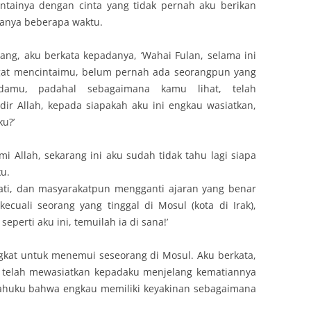
tainya dengan cinta yang tidak pernah aku berikan
manya beberapa waktu.
ng, aku berkata kepadanya, ‘Wahai Fulan, selama ini
at mencintaimu, belum pernah ada seorangpun yang
adamu, padahal sebagaimana kamu lihat, telah
ir Allah, kepada siapakah aku ini engkau wasiatkan,
u?’
mi Allah, sekarang ini aku sudah tidak tahu lagi siapa
u.
ati, dan masyarakatpun mengganti ajaran yang benar
cuali seorang yang tinggal di Mosul (kota di Irak),
perti aku ini, temuilah ia di sana!’
angkat untuk menemui seseorang di Mosul. Aku berkata,
n telah mewasiatkan kepadaku menjelang kematiannya
huku bahwa engkau memiliki keyakinan sebagaimana