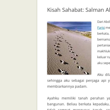
Kisah Sahabat: Salman Al
Dari Abd
Farisi
men
berkata,
bernama 
pertania
makhluk 
keluar r
aku sepe
Aku dil
sehingga aku sebagai penjaga api 
membiarkannya padam.
Ayahku memiliki tanah perahan y
bangunan. Beliau berkata kepadaku,
tidak sempat mengurus tanah, co