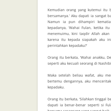
Kemudian orang yang kutemui itu b
bersamanya.’ Aku dapati ia sangat b
Namun ia pun dihampiri kematian
kepadanya, ‘Wahai Fulan, ketika i
menemuimu, kini taqdir Allah akan
karena itu kepada siapakah aku i
perintahkan kepadaku?’
Orang itu berkata, ‘Wahai anakku, 
seperti aku kecuali seorang di Nashibin
Maka setelah beliau wafat, aku me
bertemu dengannya, aku menceritak
kepadaku.
Orang itu berkata, ‘Silahkan tinggal
dapati ia benar-benar seperti si F
bersama seseorang yang sangat baik.