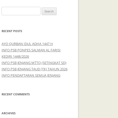
S
e
a
r
RECENT POSTS
c
h
AYO QURBAN IDUL ADHA 1447 H
f
INFO PSB PONPES SALMAN AL FARISI
o
KEDIRI 1448/2026
r
INFO PSB JENJANG MTTQ (SETINGKAT SD)
:
INFO PSB JENJANG TAUD (TK) TAHUN 2026
INFO PENDAFTARAN SEMUA JENJANG
RECENT COMMENTS
ARCHIVES