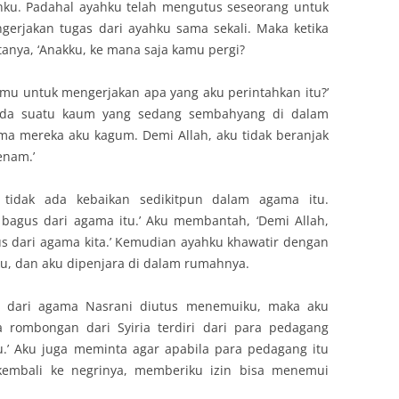
ku. Padahal ayahku telah mengutus seseorang untuk
gerjakan tugas dari ayahku sama sekali. Maka ketika
tanya, ‘Anakku, ke mana saja kamu pergi?
mu untuk mengerjakan apa yang aku perintahkan itu?’
pada suatu kaum yang sedang sembahyang di dalam
ama mereka aku kagum. Demi Allah, aku tidak beranjak
enam.’
 tidak ada kebaikan sedikitpun dalam agama itu.
gus dari agama itu.’ Aku membantah, ‘Demi Allah,
agus dari agama kita.’ Kemudian ayahku khawatir dengan
iku, dan aku dipenjara di dalam rumahnya.
g dari agama Nasrani diutus menemuiku, maka aku
a rombongan dari Syiria terdiri dari para pedagang
u.’ Aku juga meminta agar apabila para pedagang itu
kembali ke negrinya, memberiku izin bisa menemui