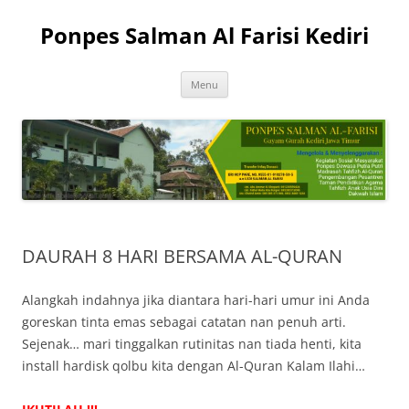
Skip
to
Ponpes Salman Al Farisi Kediri
content
Menu
DAURAH 8 HARI BERSAMA AL-QURAN
Alangkah indahnya jika diantara hari-hari umur ini Anda
goreskan tinta emas sebagai catatan nan penuh arti.
Sejenak… mari tinggalkan rutinitas nan tiada henti, kita
install hardisk qolbu kita dengan Al-Quran Kalam Ilahi…