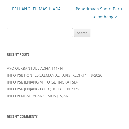
Post
←
PELUANG ITU MASIH ADA
Penerimaan Santri Baru
navigation
Gelombang 2
→
S
e
a
r
RECENT POSTS
c
h
AYO QURBAN IDUL ADHA 1447 H
f
INFO PSB PONPES SALMAN AL FARISI KEDIRI 1448/2026
o
INFO PSB JENJANG MTTQ (SETINGKAT SD)
r
INFO PSB JENJANG TAUD (TK) TAHUN 2026
:
INFO PENDAFTARAN SEMUA JENJANG
RECENT COMMENTS