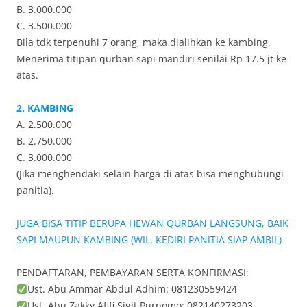
B. 3.000.000
C. 3.500.000
Bila tdk terpenuhi 7 orang, maka dialihkan ke kambing.
Menerima titipan qurban sapi mandiri senilai Rp 17.5 jt ke
atas.
2. KAMBING
A. 2.500.000
B. 2.750.000
C. 3.000.000
(Jika menghendaki selain harga di atas bisa menghubungi
panitia).
JUGA BISA TITIP BERUPA HEWAN QURBAN LANGSUNG, BAIK
SAPI MAUPUN KAMBING (WIL. KEDIRI PANITIA SIAP AMBIL)
PENDAFTARAN, PEMBAYARAN SERTA KONFIRMASI:
Ust. Abu Ammar Abdul Adhim: 081230559424
Ust. Abu Zakky Afifi Sigit Purnomo: 082140273203