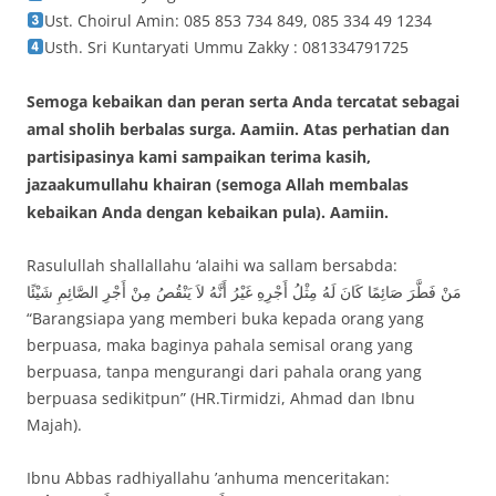
Ust. Choirul Amin: 085 853 734 849, 085 334 49 1234
Usth. Sri Kuntaryati Ummu Zakky : 081334791725
Semoga kebaikan dan peran serta Anda tercatat sebagai
amal sholih berbalas surga. Aamiin. Atas perhatian dan
partisipasinya kami sampaikan terima kasih,
jazaakumullahu khairan (semoga Allah membalas
kebaikan Anda dengan kebaikan pula). Aamiin.
Rasulullah shallallahu ‘alaihi wa sallam bersabda:
مَنْ فَطَّرَ صَائِمًا كَانَ لَهُ مِثْلُ أَجْرِهِ غَيْرُ أَنَّهُ لاَ يَنْقُصُ مِنْ أَجْرِ الصَّائِمِ شَيْئًا
“Barangsiapa yang memberi buka kepada orang yang
berpuasa, maka baginya pahala semisal orang yang
berpuasa, tanpa mengurangi dari pahala orang yang
berpuasa sedikitpun” (HR.Tirmidzi, Ahmad dan Ibnu
Majah).
Ibnu Abbas radhiyallahu ’anhuma menceritakan: