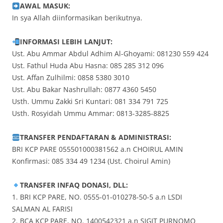
AWAL MASUK:
In sya Allah diinformasikan berikutnya.
INFORMASI LEBIH LANJUT:
Ust. Abu Ammar Abdul Adhim Al-Ghoyami: 081230 559 424
Ust. Fathul Huda Abu Hasna: 085 285 312 096
Ust. Affan Zulhilmi: 0858 5380 3010
Ust. Abu Bakar Nashrullah: 0877 4360 5450
Usth. Ummu Zakki Sri Kuntari: 081 334 791 725
Usth. Rosyidah Ummu Ammar: 0813-3285-8825
TRANSFER PENDAFTARAN & ADMINISTRASI:
BRI KCP PARE 055501000381562 a.n CHOIRUL AMIN
Konfirmasi: 085 334 49 1234 (Ust. Choirul Amin)
TRANSFER INFAQ DONASI, DLL:
1. BRI KCP PARE, NO. 0555-01-010278-50-5 a.n LSDI
SALMAN AL FARISI
2. BCA KCP PARE, NO. 1400542321 a.n SIGIT PURNOMO