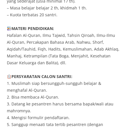
yang sederajat (usia minimal 17 th).
– Masa belajar belajar 2 th, khidmah 1 th.
– Kuota terbatas 20 santri.
MATERI PENDIDIKAN:
Hafalan Al-Quran, Ilmu Tajwid, Tahsin Qiroah, Ilmu-Ilmu
Al-Quran, Percakapan Bahasa Arab, Nahwu, Shorf,
Aqidah/Tauhid, Fiqh, Hadits, Kemuslimahan, Adab Akhlaq,
Manhaj, Ketrampilan (Tata Boga, Menjahit, Kesehatan
Dasar Keluarga dan Balita), dll.
PERSYARATAN CALON SANTRI:
1. Muslimah siap bersungguh-sungguh belajar &
menghafal Al-Quran.
2. Bisa membaca Al-Quran.
3. Datang ke pesantren harus bersama bapak/wali atau
mahromnya.
4. Mengisi formulir pendaftaran.
5. Sanggup menaati tata tertib pesantren (dengan