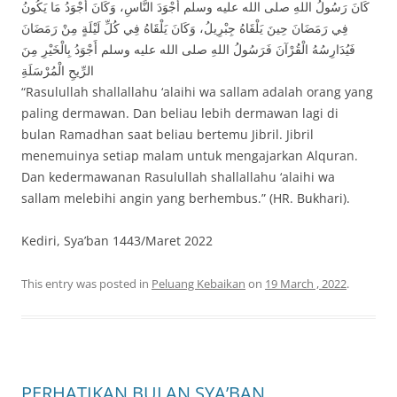
كَانَ رَسُولُ اللهِ صلى الله عليه وسلم أَجْوَدَ النَّاسِ، وَكَانَ أَجْوَدُ مَا يَكُونُ
فِي رَمَضَانَ حِينَ يَلْقَاهُ جِبْرِيلُ، وَكَانَ يَلْقَاهُ فِي كُلِّ لَيْلَةٍ مِنْ رَمَضَانَ
فَيُدَارِسُهُ الْقُرْآنَ فَرَسُولُ اللهِ صلى الله عليه وسلم أَجْوَدُ بِالْخَيْرِ مِنَ
الرِّيحِ الْمُرْسَلَةِ
“Rasulullah shallallahu ‘alaihi wa sallam adalah orang yang
paling dermawan. Dan beliau lebih dermawan lagi di
bulan Ramadhan saat beliau bertemu Jibril. Jibril
menemuinya setiap malam untuk mengajarkan Alquran.
Dan kedermawanan Rasulullah shallallahu ‘alaihi wa
sallam melebihi angin yang berhembus.” (HR. Bukhari).
Kediri, Sya’ban 1443/Maret 2022
This entry was posted in
Peluang Kebaikan
on
19 March , 2022
.
PERHATIKAN BULAN SYA’BAN