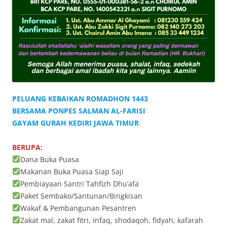
PELUANG KEBAIKAN ROMADHON 1443
BERSAMA PONPES SALMAN AL-FARISI
GAYAM GURAH KEDIRI JAWA TIMUR
BERUPA:
Dana Buka Puasa
Makanan Buka Puasa Siap Saji
Pembiayaan Santri Tahfizh Dhu’afa
Paket Sembako/Santunan/Bingkisan
Wakaf & Pembangunan Pesantren
Zakat mal, zakat fitri, infaq, shodaqoh, fidyah, kafarah