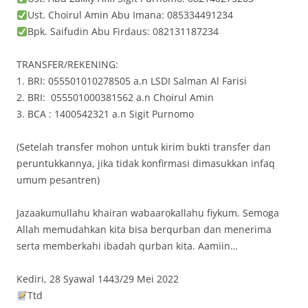
Ust. Choirul Amin Abu Imana: 085334491234
Bpk. Saifudin Abu Firdaus: 082131187234
TRANSFER/REKENING:
1. BRI: 055501010278505 a.n LSDI Salman Al Farisi
2. BRI: 055501000381562 a.n Choirul Amin
3. BCA : 1400542321 a.n Sigit Purnomo
(Setelah transfer mohon untuk kirim bukti transfer dan
peruntukkannya, jika tidak konfirmasi dimasukkan infaq
umum pesantren)
Jazaakumullahu khairan wabaarokallahu fiykum. Semoga
Allah memudahkan kita bisa berqurban dan menerima
serta memberkahi ibadah qurban kita. Aamiin…
Kediri, 28 Syawal 1443/29 Mei 2022
Ttd