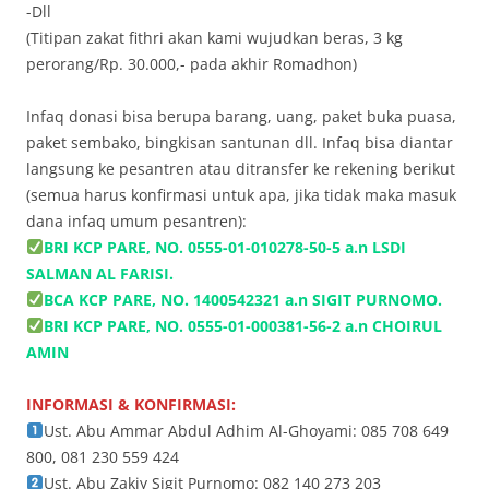
-Dll
(Titipan zakat fithri akan kami wujudkan beras, 3 kg
perorang/Rp. 30.000,- pada akhir Romadhon)
Infaq donasi bisa berupa barang, uang, paket buka puasa,
paket sembako, bingkisan santunan dll. Infaq bisa diantar
langsung ke pesantren atau ditransfer ke rekening berikut
(semua harus konfirmasi untuk apa, jika tidak maka masuk
dana infaq umum pesantren):
BRI KCP PARE, NO. 0555-01-010278-50-5 a.n LSDI
SALMAN AL FARISI.
BCA KCP PARE, NO. 1400542321 a.n SIGIT PURNOMO.
BRI KCP PARE, NO. 0555-01-000381-56-2 a.n CHOIRUL
AMIN
INFORMASI & KONFIRMASI:
Ust. Abu Ammar Abdul Adhim Al-Ghoyami: 085 708 649
800, 081 230 559 424
Ust. Abu Zakiy Sigit Purnomo: 082 140 273 203